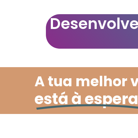
Desenvolve
A tua melhor 
está à espera.