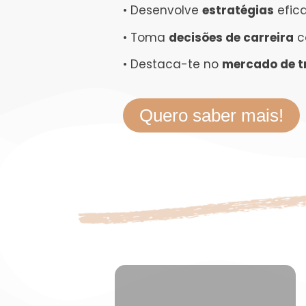
• Desenvolve
estratégias
efic
• Toma
decisões de carreira
c
• Destaca-te no
mercado de t
Quero saber mais!