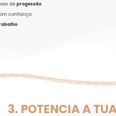
azes de
progessão
om confiança
rabalho
3. POTENCIA A TU