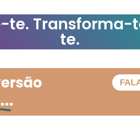
-te. Transforma-t
te.
versão
FAL
..