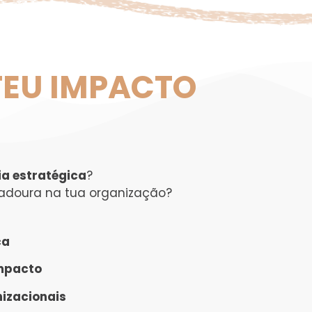
 TEU IMPACTO
ia estratégica
?
adoura na tua organização?
ca
mpacto
izacionais