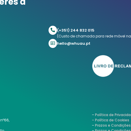
eres a
(+351) 244 832 015
(Custo de chamada para rede móvel na
hello@whuau.pt
–
Política de Privaci
 nº66,
– Política de Cookies
–
Prazos e Condições 
rto
–
Prazos e Condições 