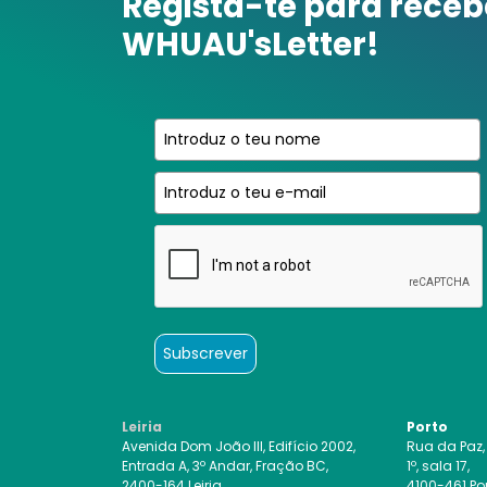
Regista-te para receb
WHUAU'sLetter!
Subscrever
Leiria
Porto
Avenida Dom João III, Edifício 2002,
Rua da Paz,
Entrada A, 3º Andar, Fração BC,
1º, sala 17,
2400-164 Leiria
4100-461 Po