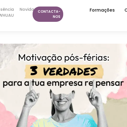
ssência
Novidades
Formações
C
CONTACTA-
WHUAU
NOS